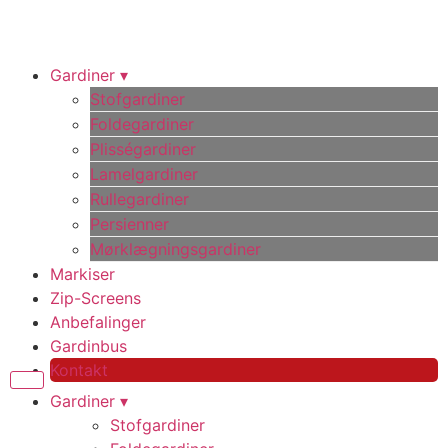
Videre
til
indhold
Gardiner ▾
Stofgardiner
Foldegardiner
Plisségardiner
Lamelgardiner
Rullegardiner
Persienner
Mørklægningsgardiner
Markiser
Zip-Screens
Anbefalinger
Gardinbus
Kontakt
Gardiner ▾
Stofgardiner